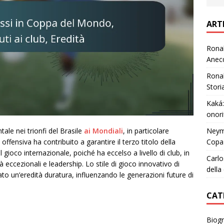
ART
Ronal
Anecd
Ronal
Stori
Kaká:
onori
Neyma
le nei trionfi del Brasile
ai Mondiali
, in particolare
Copa 
offensiva ha contribuito a garantire il terzo titolo della
il gioco internazionale, poiché ha eccelso a livello di club, in
Carlo
à eccezionali e leadership. Lo stile di gioco innovativo di
della
to un’eredità duratura, influenzando le generazioni future di
CAT
Biogr