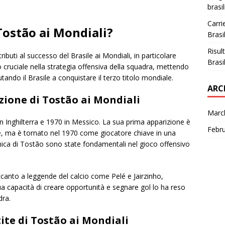
brasi
Carri
 Tostão ai Mondiali?
Brasi
Risult
ributi al successo del Brasile ai Mondiali, in particolare
Brasi
o cruciale nella strategia offensiva della squadra, mettendo
tando il Brasile a conquistare il terzo titolo mondiale.
ARC
ione di Tostão ai Mondiali
Marc
n Inghilterra e 1970 in Messico. La sua prima apparizione è
Febr
ile, ma è tornato nel 1970 come giocatore chiave in una
ecnica di Tostão sono state fondamentali nel gioco offensivo
canto a leggende del calcio come Pelé e Jairzinho,
ua capacità di creare opportunità e segnare gol lo ha reso
dra.
tite di Tostão ai Mondiali