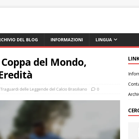
RCHIVIO DEL BLOG
INFORMAZIONI
LINGUA
n Coppa del Mondo,
LIN
 Eredità
Infor
Cont
 Traguardi delle Leggende del Calcio Brasiliano
0
Archi
CER