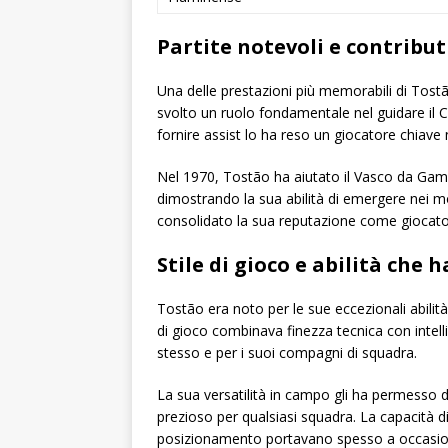
Partite notevoli e contributi
Una delle prestazioni più memorabili di Tost
svolto un ruolo fondamentale nel guidare il Cru
fornire assist lo ha reso un giocatore chiave n
Nel 1970, Tostão ha aiutato il Vasco da Gama
dimostrando la sua abilità di emergere nei mom
consolidato la sua reputazione come giocato
Stile di gioco e abilità che
Tostão era noto per le sue eccezionali abilità d
di gioco combinava finezza tecnica con intell
stesso e per i suoi compagni di squadra.
La sua versatilità in campo gli ha permesso d
prezioso per qualsiasi squadra. La capacità di
posizionamento portavano spesso a occasioni