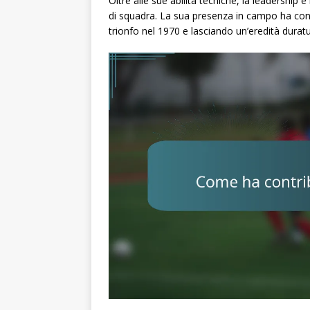
Oltre alle sue abilità tecniche, la leadership
di squadra. La sua presenza in campo ha contr
trionfo nel 1970 e lasciando un’eredità duratu