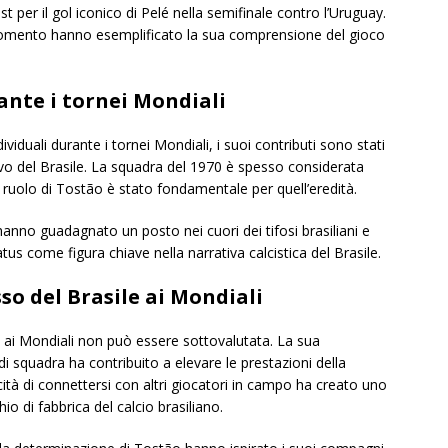
t per il gol iconico di Pelé nella semifinale contro l’Uruguay.
momento hanno esemplificato la sua comprensione del gioco
ante i tornei Mondiali
duali durante i tornei Mondiali, i suoi contributi sono stati
ivo del Brasile. La squadra del 1970 è spesso considerata
 il ruolo di Tostão è stato fondamentale per quell’eredità.
hanno guadagnato un posto nei cuori dei tifosi brasiliani e
atus come figura chiave nella narrativa calcistica del Brasile.
so del Brasile ai Mondiali
e ai Mondiali non può essere sottovalutata. La sua
di squadra ha contribuito a elevare le prestazioni della
cità di connettersi con altri giocatori in campo ha creato uno
io di fabbrica del calcio brasiliano.