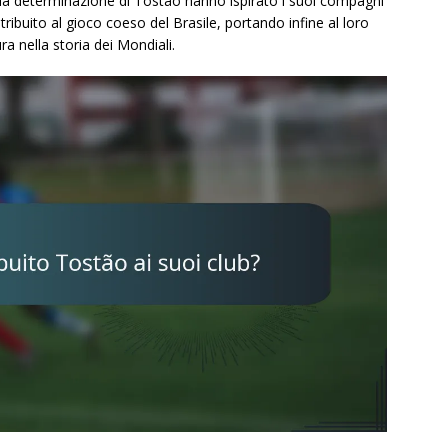
 e la determinazione di Tostão hanno ispirato i suoi compagni
ibuito al gioco coeso del Brasile, portando infine al loro
ra nella storia dei Mondiali.