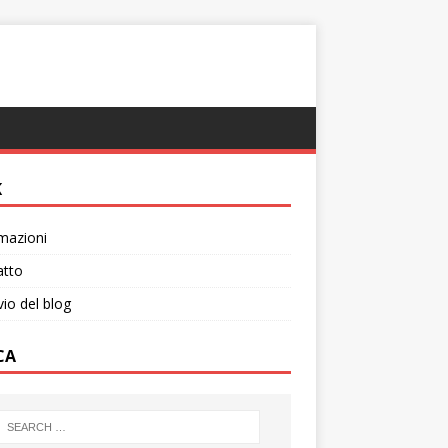
K
mazioni
atto
vio del blog
CA